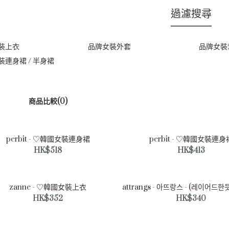
過濾搜尋
裝上衣
品牌女裝外套
品牌女裝
裝連身裙 / 半身裙
商品比較(0)
perbit - ♡韓國女裝連身裙
perbit - ♡韓國女裝連身
HK$518
HK$413
perbit - ♡韓國女裝連身裙
HK$518
zanne - ♡韓國女裝上衣
HK$352
HK$340