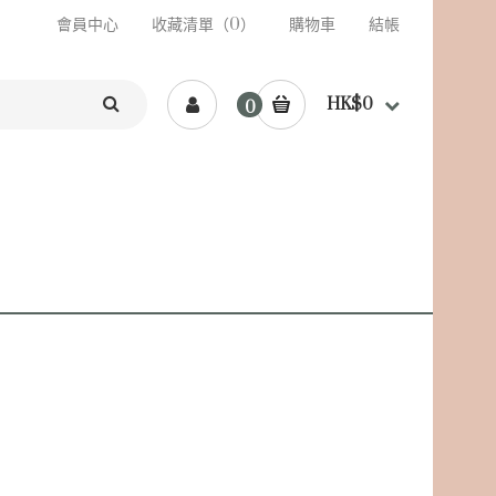
會員中心
收藏清單（0）
購物車
結帳
HK$0
0