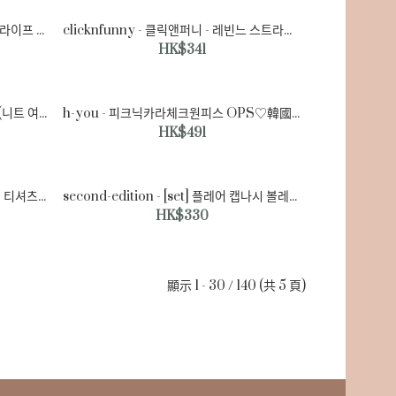
clicknfunny - 클릭앤퍼니 - 샐스트라이프 카라니트♡韓國女裝上衣
clicknfunny - 클릭앤퍼니 - 레빈느 스트라이프니트♡韓國女裝上衣
HK$341
maybins - 보트넥 스트라이프 니트(니트 여름니트 긴팔니트 간절기니트 스트라이프패턴 줄무늬니트 보트넥니트 썸머니트 살안타 데일리 캐주얼 베이직 청순 꾸안꾸)♡韓國女裝上衣
h-you - 피크닉카라체크원피스 OPS♡韓國女裝連身裙
HK$491
miamasvin - 베이타 롤업 반팔 소매 티셔츠♡韓國女裝上衣
second-edition - [set] 플레어 캡나시 볼레로 가디건 세트♡韓國女裝上衣
HK$330
顯示 1 - 30 / 140 (共 5 頁)